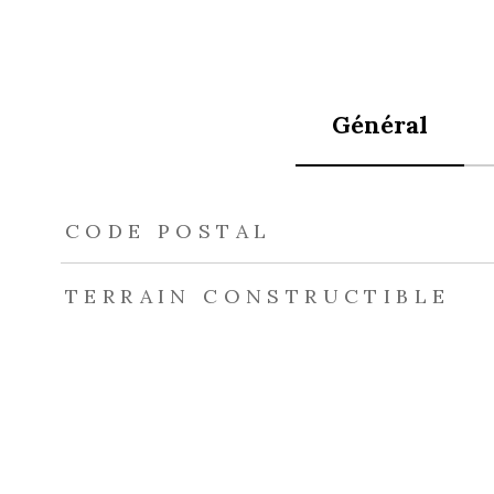
Général
TRAD_ZEPHYR_Caracteristique
TRAD_ZEPHYR_Val
CODE POSTAL
TERRAIN CONSTRUCTIBLE