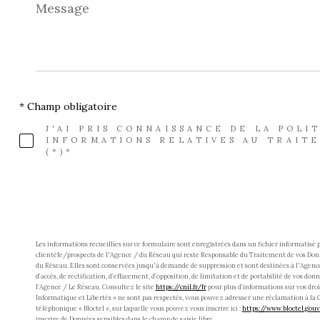
Message
*
* Champ obligatoire
J'AI PRIS CONNAISSANCE DE LA POLI
INFORMATIONS RELATIVES AU TRAIT
(*)*
Les informations recueillies sur ce formulaire sont enregistrées dans un fichier informatisé
clientèle/prospects de l'Agence / du Réseau qui reste Responsable du Traitement de vos Donn
du Réseau. Elles sont conservées jusqu'à demande de suppression et sont destinées à l'Agence
d’accès, de rectification, d’effacement, d’opposition, de limitation et de portabilité de vo
l’Agence / Le Réseau. Consultez le site
https://cnil.fr/fr
pour plus d’informations sur vos droit
Informatique et Libertés » ne sont pas respectés, vous pouvez adresser une réclamation à la 
téléphonique « Bloctel », sur laquelle vous pouvez vous inscrire ici :
https://www.bloctel.gouv.
inscrire de Données sensibles dans le champ de saisie libre.