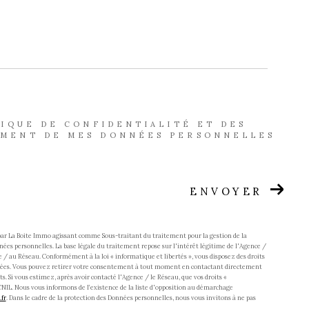
TIQUE DE CONFIDENTIALITÉ ET DES
EMENT DE MES DONNÉES PERSONNELLES
ENVOYER
 par La Boite Immo agissant comme Sous-traitant du traitement pour la gestion de la
ées personnelles. La base légale du traitement repose sur l'intérêt légitime de l'Agence /
 / au Réseau. Conformément à la loi « informatique et libertés », vous disposez des droits
s données. Vous pouvez retirer votre consentement à tout moment en contactant directement
s. Si vous estimez, après avoir contacté l'Agence / le Réseau, que vos droits «
CNIL. Nous vous informons de l’existence de la liste d'opposition au démarchage
fr
. Dans le cadre de la protection des Données personnelles, nous vous invitons à ne pas