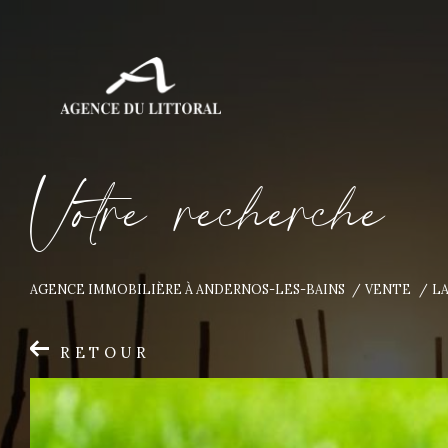
V
o
t
r
e
r
e
c
h
e
r
c
h
e
AGENCE IMMOBILIÈRE À ANDERNOS-LES-BAINS
VENTE
L
RETOUR