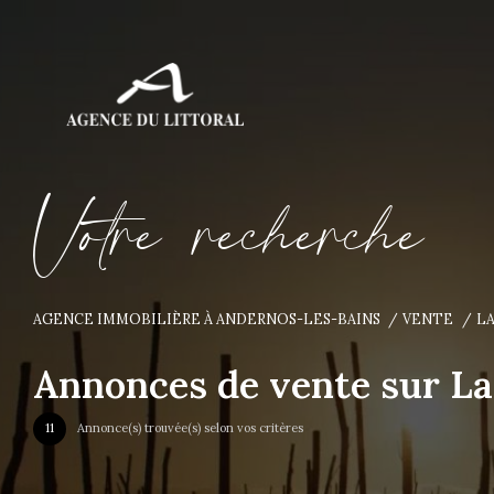
V
o
t
r
e
r
e
c
h
e
r
c
h
e
AGENCE IMMOBILIÈRE À ANDERNOS-LES-BAINS
VENTE
L
Annonces de vente sur L
11
Annonce(s) trouvée(s) selon vos critères