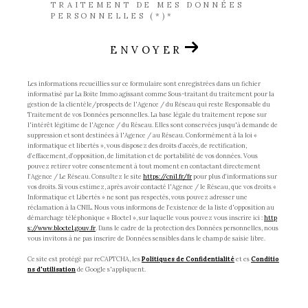
TRAITEMENT DE MES DONNÉES
PERSONNELLES (*)*
ENVOYER
Les informations recueillies sur ce formulaire sont enregistrées dans un fichier
informatisé par La Boite Immo agissant comme Sous-traitant du traitement pour la
gestion de la clientèle/prospects de l'Agence / du Réseau qui reste Responsable du
Traitement de vos Données personnelles. La base légale du traitement repose sur
l'intérêt légitime de l'Agence / du Réseau. Elles sont conservées jusqu'à demande de
suppression et sont destinées à l'Agence / au Réseau. Conformément à la loi «
informatique et libertés », vous disposez des droits d’accès, de rectification,
d’effacement, d’opposition, de limitation et de portabilité de vos données. Vous
pouvez retirer votre consentement à tout moment en contactant directement
l’Agence / Le Réseau. Consultez le site
https://cnil.fr/fr
pour plus d’informations sur
vos droits. Si vous estimez, après avoir contacté l'Agence / le Réseau, que vos droits «
Informatique et Libertés » ne sont pas respectés, vous pouvez adresser une
réclamation à la CNIL. Nous vous informons de l’existence de la liste d'opposition au
démarchage téléphonique « Bloctel », sur laquelle vous pouvez vous inscrire ici :
http
s://www.bloctel.gouv.fr
. Dans le cadre de la protection des Données personnelles, nous
vous invitons à ne pas inscrire de Données sensibles dans le champ de saisie libre.
Ce site est protégé par reCAPTCHA, les
Politiques de Confidentialité
et es
Conditio
ns d'utilisation
de Google s'appliquent.