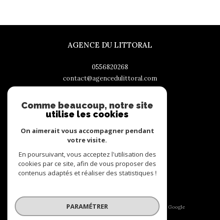
AGENCE DU LITTORAL
0556820268
contact@agencedulittoral.com
151, boulevard de la République
33510
andernos-les-bains
Comme beaucoup, notre site
utilise les cookies
On aimerait vous accompagner pendant
votre visite.
ADHÉRENTS
En poursuivant, vous acceptez l'utilisation des
cookies par ce site, afin de vous proposer des
contenus adaptés et réaliser des statistiques !
PARAMÉTRER
© 2026 | Tous droits réservés | Traduction powered by Google
|