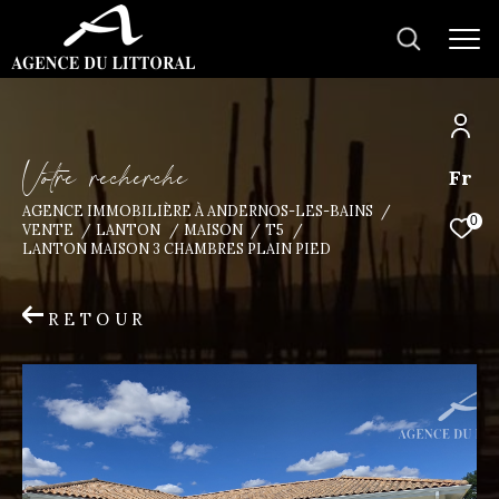
V
o
t
r
e
r
e
c
h
e
r
c
h
e
Fr
AGENCE IMMOBILIÈRE À ANDERNOS-LES-BAINS
0
VENTE
LANTON
MAISON
T5
LANTON MAISON 3 CHAMBRES PLAIN PIED
RETOUR