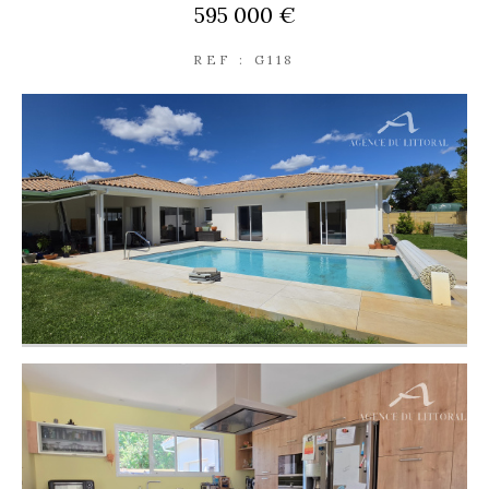
595 000 €
REF : G118