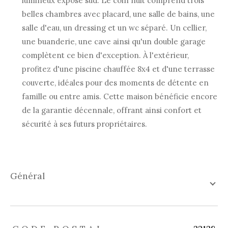
lumineux exposé sud. Le coin nuit comprend trois
belles chambres avec placard, une salle de bains, une
salle d'eau, un dressing et un wc séparé. Un cellier,
une buanderie, une cave ainsi qu'un double garage
complètent ce bien d'exception. À l'extérieur,
profitez d'une piscine chauffée 8x4 et d'une terrasse
couverte, idéales pour des moments de détente en
famille ou entre amis. Cette maison bénéficie encore
de la garantie décennale, offrant ainsi confort et
sécurité à ses futurs propriétaires.
général
TRAD_ZEPHYR_Caracteristique
TRAD_ZEPHYR_Valeurs