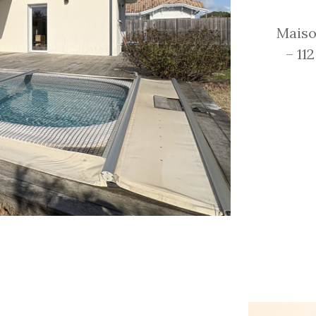
Maiso
– 11