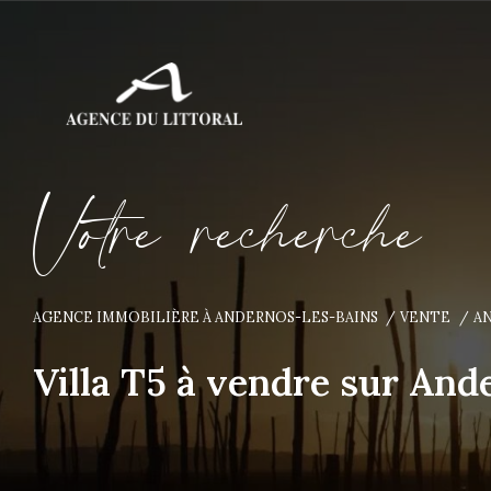
V
o
t
r
e
r
e
c
h
e
r
c
h
e
AGENCE IMMOBILIÈRE À ANDERNOS-LES-BAINS
VENTE
AN
Villa T5 à vendre sur An