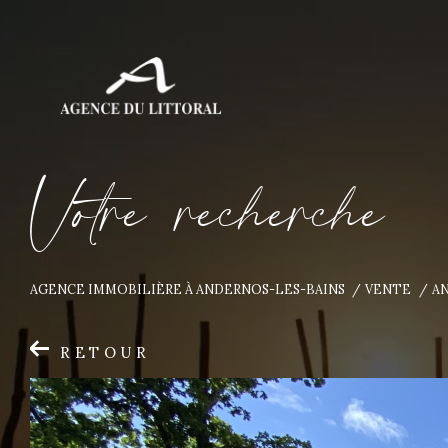
V
o
t
r
e
r
e
c
h
e
r
c
h
e
AGENCE IMMOBILIÈRE À ANDERNOS-LES-BAINS
VENTE
AN
RETOUR