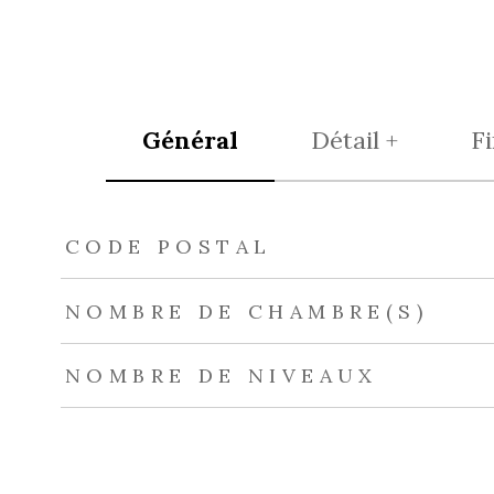
Général
Détail +
F
TRAD_ZEPHYR_Caracteristique
TRAD_ZEPHYR_Val
CODE POSTAL
NOMBRE DE CHAMBRE(S)
NOMBRE DE NIVEAUX