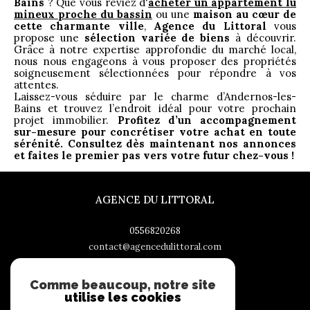
Bains
? Que vous rêviez d'
acheter un appartement lu
mineux proche du bassin
ou une
maison au cœur de
cette charmante ville
,
Agence du Littoral
vous
propose une
sélection variée de biens
à découvrir.
Grâce à notre expertise approfondie du marché local,
nous nous engageons à vous proposer des propriétés
soigneusement sélectionnées pour répondre à vos
attentes.
Laissez-vous séduire par le charme d’Andernos-les-
Bains et trouvez l’endroit idéal pour votre prochain
projet immobilier.
Profitez d’un accompagnement
sur-mesure pour concrétiser votre achat en toute
sérénité. Consultez dès maintenant nos annonces
et faites le premier pas vers votre futur chez-vous !
AGENCE DU LITTORAL
0556820268
contact@agencedulittoral.com
151, boulevard de la République
33510
andernos-les-bains
Comme beaucoup, notre site
utilise les cookies