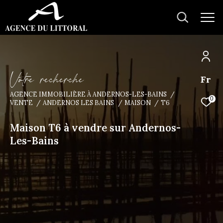
V
o
t
r
e
r
e
c
h
e
r
c
h
e
Fr
AGENCE IMMOBILIÈRE À ANDERNOS-LES-BAINS
0
VENTE
ANDERNOS LES BAINS
MAISON
T6
Maison T6 à vendre sur Andernos-
Les-Bains