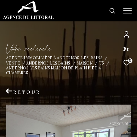
V
o
t
r
e
r
e
c
h
e
r
c
h
e
Fr
AGENCE IMMOBILIÈRE À ANDERNOS-LES-BAINS
0
VENTE
ANDERNOS LES BAINS
MAISON
T5
ANDERNOS LES BAINS MAISON DE PLAIN PIED 4
CHAMBRES
RETOUR