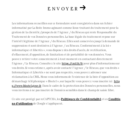
ENVOYER
Les informations recueillies sur ce formulaire sont enregistrées dans un fichier
informatisé par La Boite Immo agissant comme Sous-traitant du traitement pour la
gestion de la clientèle/prospects de l'Agence / du Réseau qui reste Responsable du
Traitement de vos Données personnelles. La base légale du traitement repose sur
l'intérêt légitime de l'Agence / du Réseau. Elles sont conservées jusqu'à demande de
suppression et sont destinées à l'Agence / au Réseau. Conformément à la loi «
informatique et libertés », vous disposez des droits d’accès, de rectification,
d’effacement, d’opposition, de limitation et de portabilité de vos données. Vous
pouvez retirer votre consentement à tout moment en contactant directement
l’Agence / Le Réseau. Consultez le site
https://cnil.fr/fr
pour plus d’informations sur
vos droits. Si vous estimez, après avoir contacté l'Agence / le Réseau, que vos droits «
Informatique et Libertés » ne sont pas respectés, vous pouvez adresser une
réclamation à la CNIL. Nous vous informons de l’existence de la liste d'opposition au
démarchage téléphonique « Bloctel », sur laquelle vous pouvez vous inscrire ici :
http
s://www.bloctel.gouv.fr
. Dans le cadre de la protection des Données personnelles, nous
vous invitons à ne pas inscrire de Données sensibles dans le champ de saisie libre.
Ce site est protégé par reCAPTCHA, les
Politiques de Confidentialité
et es
Conditio
ns d'utilisation
de Google s'appliquent.