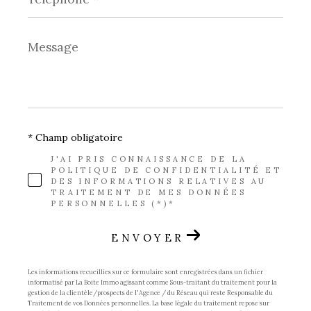
Message
*
* Champ obligatoire
J'AI PRIS CONNAISSANCE DE LA
POLITIQUE DE CONFIDENTIALITÉ ET
DES INFORMATIONS RELATIVES AU
TRAITEMENT DE MES DONNÉES
PERSONNELLES (*)*
ENVOYER
Les informations recueillies sur ce formulaire sont enregistrées dans un fichier
informatisé par La Boite Immo agissant comme Sous-traitant du traitement pour la
gestion de la clientèle/prospects de l'Agence / du Réseau qui reste Responsable du
Traitement de vos Données personnelles. La base légale du traitement repose sur