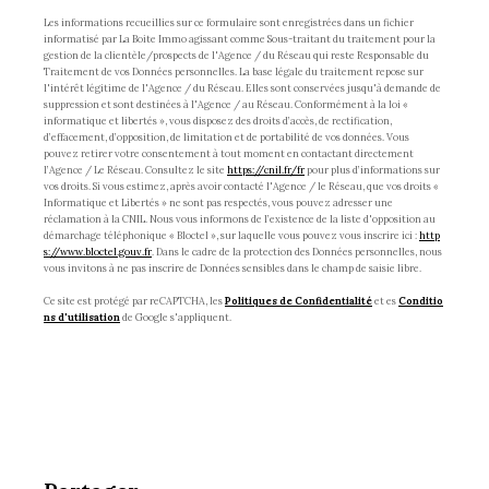
Les informations recueillies sur ce formulaire sont enregistrées dans un fichier
informatisé par La Boite Immo agissant comme Sous-traitant du traitement pour la
gestion de la clientèle/prospects de l'Agence / du Réseau qui reste Responsable du
Traitement de vos Données personnelles. La base légale du traitement repose sur
l'intérêt légitime de l'Agence / du Réseau. Elles sont conservées jusqu'à demande de
suppression et sont destinées à l'Agence / au Réseau. Conformément à la loi «
informatique et libertés », vous disposez des droits d’accès, de rectification,
d’effacement, d’opposition, de limitation et de portabilité de vos données. Vous
pouvez retirer votre consentement à tout moment en contactant directement
l’Agence / Le Réseau. Consultez le site
https://cnil.fr/fr
pour plus d’informations sur
vos droits. Si vous estimez, après avoir contacté l'Agence / le Réseau, que vos droits «
Informatique et Libertés » ne sont pas respectés, vous pouvez adresser une
réclamation à la CNIL. Nous vous informons de l’existence de la liste d'opposition au
démarchage téléphonique « Bloctel », sur laquelle vous pouvez vous inscrire ici :
http
s://www.bloctel.gouv.fr
. Dans le cadre de la protection des Données personnelles, nous
vous invitons à ne pas inscrire de Données sensibles dans le champ de saisie libre.
Ce site est protégé par reCAPTCHA, les
Politiques de Confidentialité
et es
Conditio
ns d'utilisation
de Google s'appliquent.