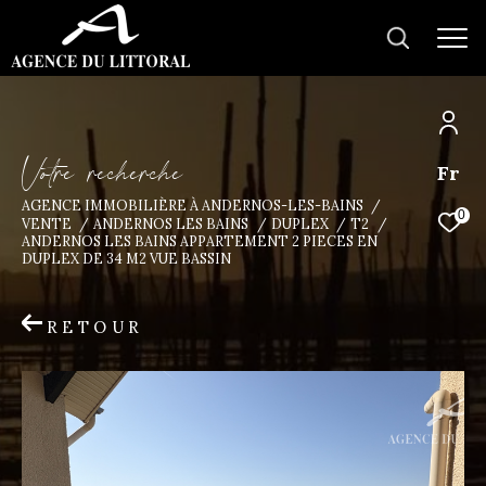
V
o
t
r
e
r
e
c
h
e
r
c
h
e
Fr
AGENCE IMMOBILIÈRE À ANDERNOS-LES-BAINS
0
VENTE
ANDERNOS LES BAINS
DUPLEX
T2
ANDERNOS LES BAINS APPARTEMENT 2 PIECES EN
DUPLEX DE 34 M2 VUE BASSIN
RETOUR