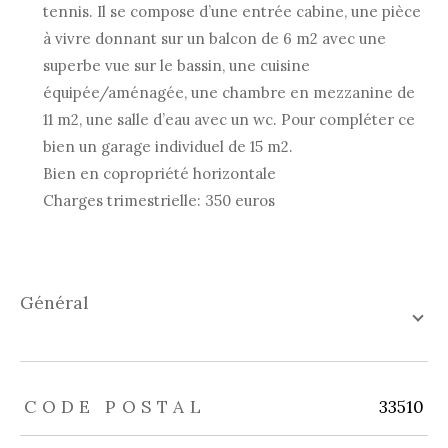
tennis. Il se compose d’une entrée cabine, une pièce
à vivre donnant sur un balcon de 6 m2 avec une
superbe vue sur le bassin, une cuisine
équipée/aménagée, une chambre en mezzanine de
11 m2, une salle d’eau avec un wc. Pour compléter ce
bien un garage individuel de 15 m2.
Bien en copropriété horizontale
Charges trimestrielle: 350 euros
général
TRAD_ZEPHYR_Caracteristique
TRAD_ZEPHYR_Valeurs
CODE POSTAL
33510